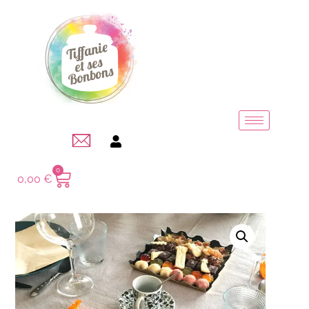
0
0,00
€