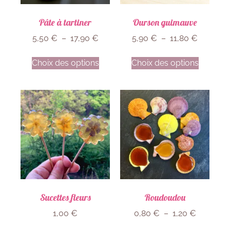
Pâte à tartiner
Ourson guimauve
5,50
€
–
17,90
€
5,90
€
–
11,80
€
Choix des options
Choix des options
Sucettes fleurs
Roudoudou
1,00
€
0,80
€
–
1,20
€