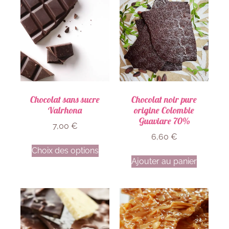
Chocolat sans sucre
Chocolat noir pure
Valrhona
origine Colombie
Guaviare 70%
7,00
€
6,60
€
Choix des options
Ajouter au panier