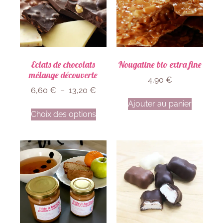
Eclats de chocolats
Nougatine bio extra fine
mélange découverte
4,90
€
6,60
€
–
13,20
€
Ajouter au panier
Choix des options