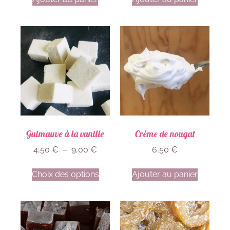
Guimauve à la vanille
Crème de nougat
4,50
€
–
9,00
€
6,50
€
Choix des options
Ajouter au panier