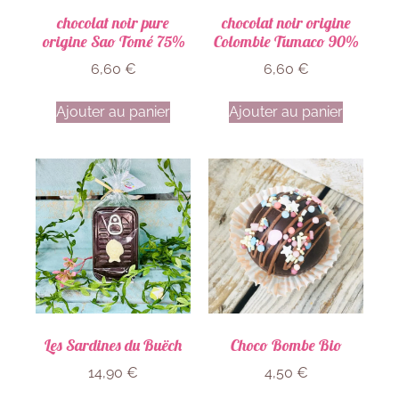
chocolat noir pure
chocolat noir origine
origine Sao Tomé 75%
Colombie Tumaco 90%
6,60
€
6,60
€
Ajouter au panier
Ajouter au panier
Les Sardines du Buëch
Choco Bombe Bio
14,90
€
4,50
€