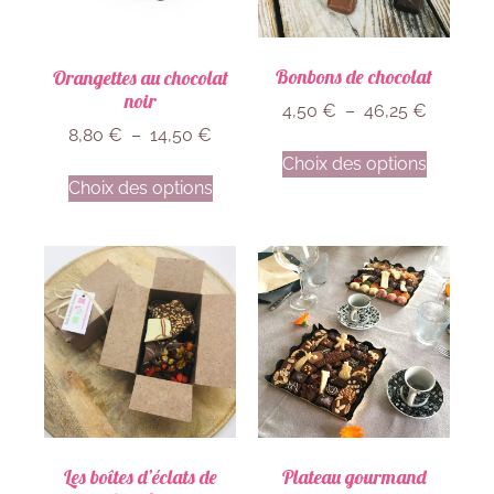
Bonbons de chocolat
Orangettes au chocolat
noir
4,50
€
–
46,25
€
8,80
€
–
14,50
€
Choix des options
Choix des options
Les boîtes d’éclats de
Plateau gourmand