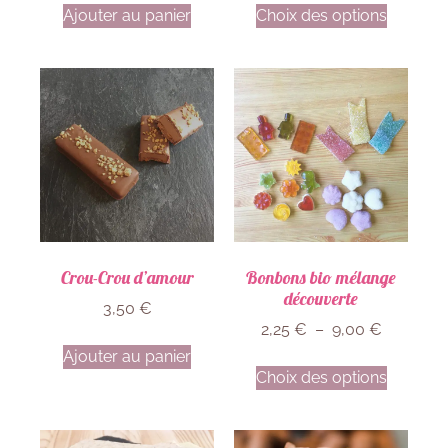
Ajouter au panier
Choix des options
Crou-Crou d’amour
Bonbons bio mélange
découverte
3,50
€
2,25
€
–
9,00
€
Ajouter au panier
Choix des options