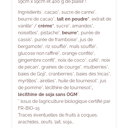
19cm x 19cm et 400 g de plaisir !
Ingrédients : cacao*, sucre de canne*,
beurre de cacao*,
lait en poudre*
, extrait de
vanille* /
crème*
, sucre*, amandes*,
noisettes*, pistache*,
beurre*
, purée de
cassis*, purée de framboise*, jus de
bergamote*, riz soufflé*, maïs soufflé*,
glucose non raffiné*, orange confite*,
gingembre confit*, noix de coco*, café*, noix
de pécan*, graines de courge*, mulberries*,
baies de Goji*, cranberries*, baies des Incas*,
myrtilles*, airelles*, huile de tournesol*, jus
de pomme*, lécithine de tournesol*
,
lécithine de soja sans OGM
*.
* issus de l’agriculture biologique certifié par
FR-BIO-15
Traces éventuelles de fruits à coques,
arachides, œufs, lait, soja…