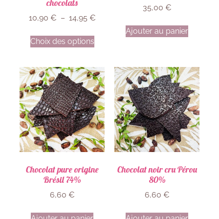
chocolats
35,00
€
10,90
€
–
14,95
€
Ajouter au panier
Choix des options
Chocolat pure origine
Chocolat noir cru Pérou
Brésil 74%
80%
6,60
€
6,60
€
Ajouter au panier
Ajouter au panier