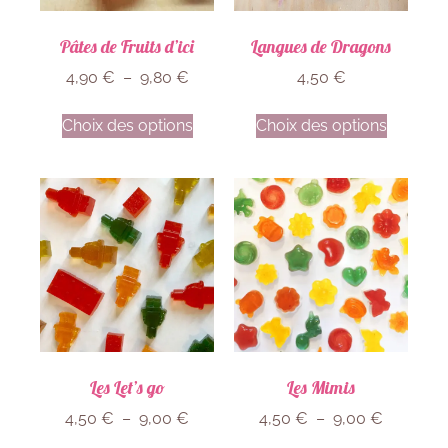
Pâtes de Fruits d’ici
Langues de Dragons
4,90
€
–
9,80
€
4,50
€
Choix des options
Choix des options
Les Let’s go
Les Mimis
4,50
€
–
9,00
€
4,50
€
–
9,00
€