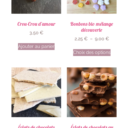
Crou-Crou d’amour
Bonbons bio mélange
découverte
3,50
€
2,25
€
–
9,00
€
Ajouter au panier
Choix des options
Éclats de chocolats
Éclats de chocolats au