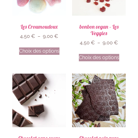
Les Croumoudoux
bonbon vegan – Les
Veggies
4,50
€
–
9,00
€
4,50
€
–
9,00
€
Choix des options
Choix des options