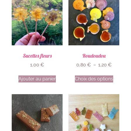
Sucettes fleurs
Roudoudou
1,00
€
0,80
€
–
1,20
€
Ajouter au panier
Choix des options