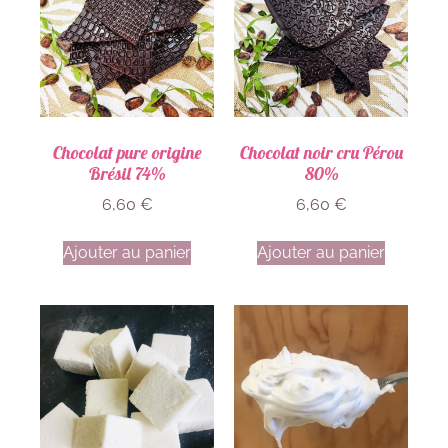
Chocolat pure origine
Chocolat noir cru Pérou
Brésil 74%
80%
6,60
€
6,60
€
Ajouter au panier
Ajouter au panier