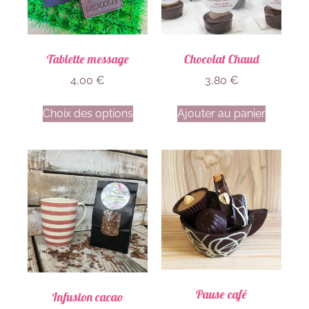
Tablette message
Chocolat Chaud
4,00
€
3,80
€
Choix des options
Ajouter au panier
Pause café
Infusion cacao