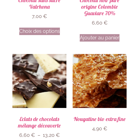
Chocolat sans sucre
Chocolat noir pure
Valrhona
origine Colombie
Guaviare 70%
7,00
€
6,60
€
Choix des options
Ajouter au panier
Eclats de chocolats
Nougatine bio extra fine
mélange découverte
4,90
€
6,60
€
–
13,20
€