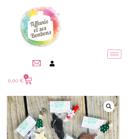
0
0,00
€