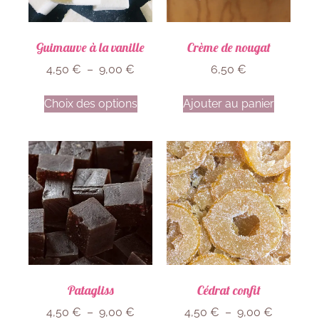
Guimauve à la vanille
Crème de nougat
4,50
€
–
9,00
€
6,50
€
Choix des options
Ajouter au panier
Patagliss
Cédrat confit
4,50
€
–
9,00
€
4,50
€
–
9,00
€