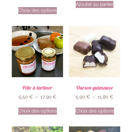
Ajouter au panier
Choix des options
Pâte à tartiner
Ourson guimauve
5,50
€
–
17,90
€
5,90
€
–
11,80
€
Choix des options
Choix des options