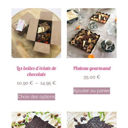
Les boîtes d’éclats de
Plateau gourmand
chocolats
35,00
€
10,90
€
–
14,95
€
Ajouter au panier
Choix des options