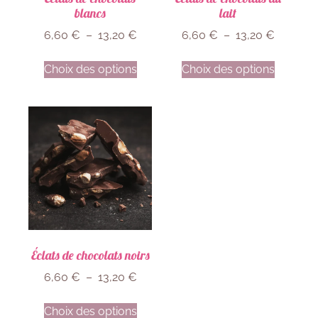
blancs
lait
6,60
€
–
13,20
€
6,60
€
–
13,20
€
Choix des options
Choix des options
Éclats de chocolats noirs
6,60
€
–
13,20
€
Choix des options