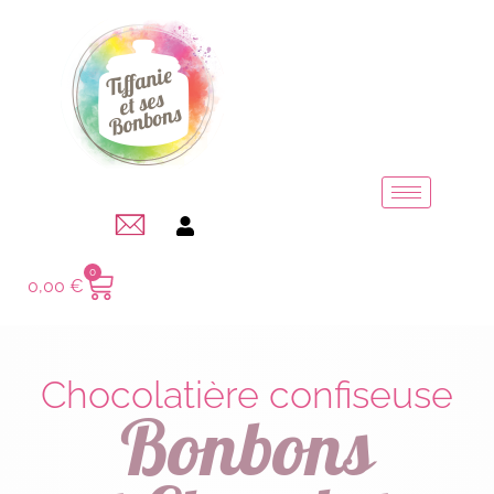
0
0,00
€
Chocolatière confiseuse
Bonbons