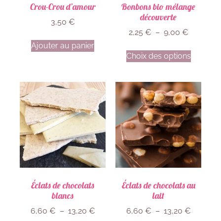
Crou-Crou d’amour
Bonbons bio mélange
découverte
3,50
€
2,25
€
–
9,00
€
Ajouter au panier
Choix des options
Éclats de chocolats
Éclats de chocolats au
blancs
lait
6,60
€
–
13,20
€
6,60
€
–
13,20
€