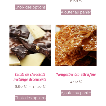
6,60
€
Choix des options
Ajouter au panier
Eclats de chocolats
Nougatine bio extra fine
mélange découverte
4,90
€
6,60
€
–
13,20
€
Ajouter au panier
Choix des options