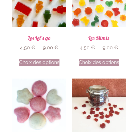
Les Let’s go
Les Mimis
4,50
€
–
9,00
€
4,50
€
–
9,00
€
Choix des options
Choix des options