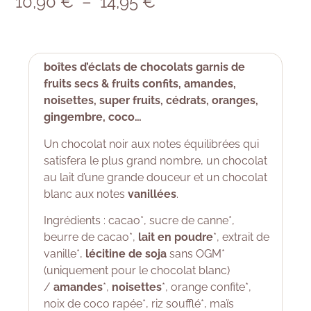
10,90
€
–
14,95
€
boîtes d’éclats de chocolats garnis de
fruits secs & fruits confits, amandes,
noisettes, super fruits, cédrats, oranges,
gingembre, coco…
Un chocolat noir aux notes équilibrées qui
satisfera le plus grand nombre, un chocolat
au lait d’une grande douceur et un chocolat
blanc aux notes
vanillées
.
Ingrédients : cacao*, sucre de canne*,
beurre de cacao*,
lait en poudre
*, extrait de
vanille*,
lécitine de soja
sans OGM*
(uniquement pour le chocolat blanc)
/
amandes
*,
noisettes
*, orange confite*,
noix de coco rapée*, riz soufflé*, maïs