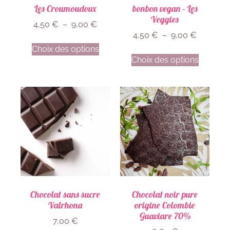
Les Croumoudoux
bonbon vegan – Les
Veggies
4,50
€
–
9,00
€
4,50
€
–
9,00
€
Choix des options
Choix des options
Chocolat sans sucre
Chocolat noir pure
Valrhona
origine Colombie
Guaviare 70%
7,00
€