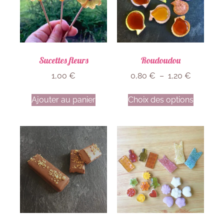
Sucettes fleurs
Roudoudou
1,00
€
0,80
€
–
1,20
€
Ajouter au panier
Choix des options