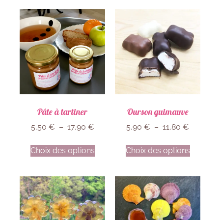
Pâte à tartiner
Ourson guimauve
5,50
€
–
17,90
€
5,90
€
–
11,80
€
Choix des options
Choix des options