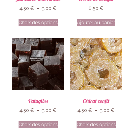
4,50
€
–
9,00
€
6,50
€
Choix des options
Ajouter au panier
Patagliss
Cédrat confit
4,50
€
–
9,00
€
4,50
€
–
9,00
€
Choix des options
Choix des options