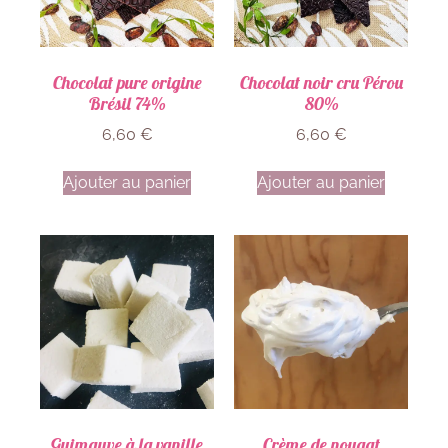
Chocolat pure origine
Chocolat noir cru Pérou
Brésil 74%
80%
6,60
€
6,60
€
Ajouter au panier
Ajouter au panier
Guimauve à la vanille
Crème de nougat