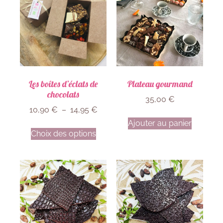
Les boîtes d’éclats de
Plateau gourmand
chocolats
35,00
€
10,90
€
–
14,95
€
Ajouter au panier
Choix des options