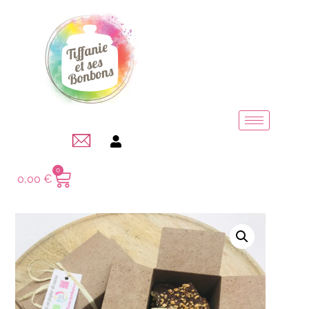
0
0,00
€