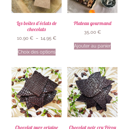
Les boîtes d’éclats de
Plateau gourmand
chocolats
35,00
€
10,90
€
–
14,95
€
Ajouter au panier
Choix des options
Chocolat pure origine
Chocolat noir cru Pérou