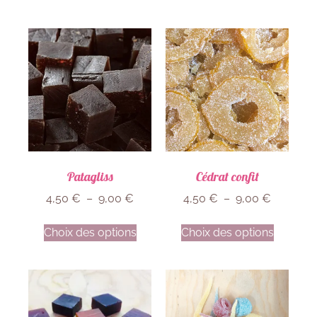
Patagliss
Cédrat confit
4,50
€
–
9,00
€
4,50
€
–
9,00
€
Choix des options
Choix des options