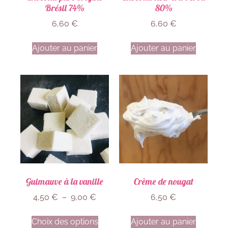
Brésil 74%
80%
6,60
€
6,60
€
Ajouter au panier
Ajouter au panier
Guimauve à la vanille
Crème de nougat
4,50
€
–
9,00
€
6,50
€
Choix des options
Ajouter au panier