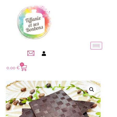
0
0,00
€