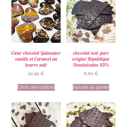
Cœur chocolat Guimauve
chocolat noir pure
vanille et Caramel au
origine République
beurre salé
Dominicaine 85%
10,90
€
6,60
€
Choix des options
Ajouter au panier