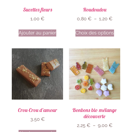
Sucettes fleurs
Roudoudou
1,00
€
0,80
€
–
1,20
€
Ajouter au panier
Choix des options
Crou-Crou d’amour
Bonbons bio mélange
découverte
3,50
€
2,25
€
–
9,00
€