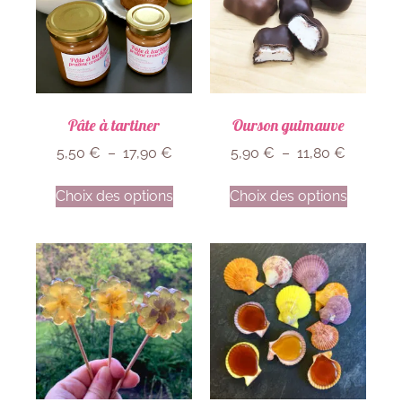
Pâte à tartiner
Ourson guimauve
5,50
€
–
17,90
€
5,90
€
–
11,80
€
Choix des options
Choix des options