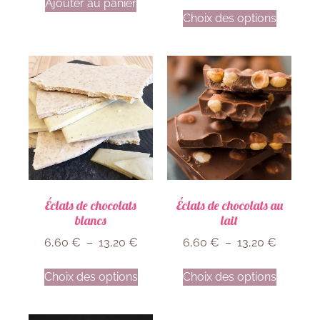
Ajouter au panier
Choix des options
Éclats de chocolats
Éclats de chocolats au
blancs
lait
6,60
€
–
13,20
€
6,60
€
–
13,20
€
Choix des options
Choix des options