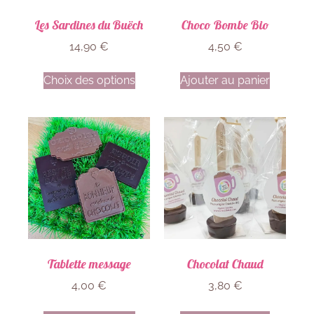
Les Sardines du Buëch
Choco Bombe Bio
14,90
€
4,50
€
Choix des options
Ajouter au panier
Tablette message
Chocolat Chaud
4,00
€
3,80
€