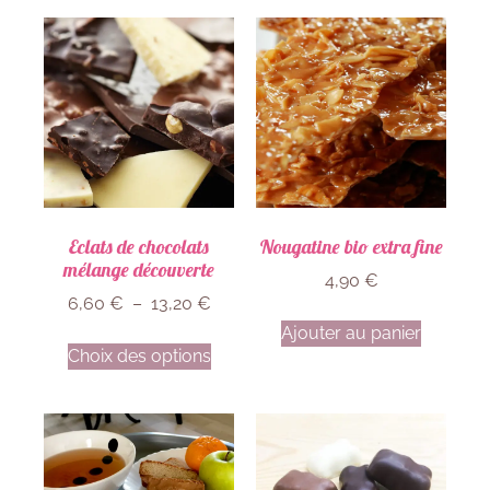
Eclats de chocolats
Nougatine bio extra fine
mélange découverte
4,90
€
6,60
€
–
13,20
€
Ajouter au panier
Choix des options