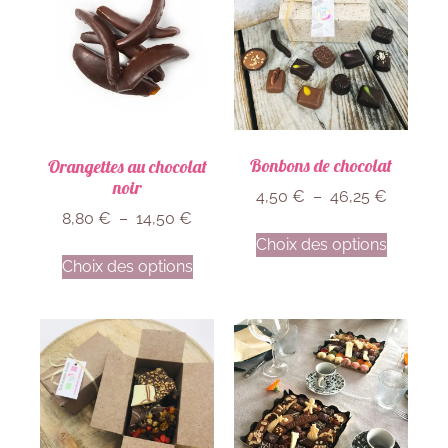
Bonbons de chocolat
Orangettes au chocolat
noir
4,50
€
–
46,25
€
8,80
€
–
14,50
€
Choix des options
Choix des options