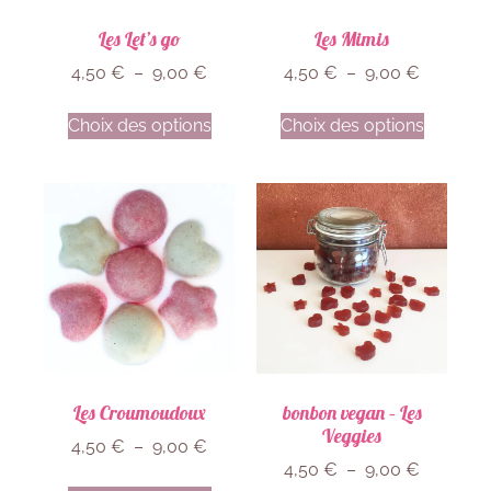
Les Let’s go
Les Mimis
4,50
€
–
9,00
€
4,50
€
–
9,00
€
Choix des options
Choix des options
Les Croumoudoux
bonbon vegan – Les
Veggies
4,50
€
–
9,00
€
4,50
€
–
9,00
€