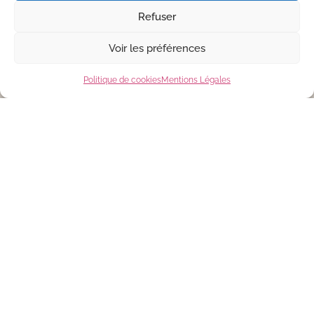
Liens
Refuser
Voir les préférences
Politique de cookies
Mentions Légales
Mentions Légales
Conditions Générales de Vente
Politique de Cookies
Suivez-moi !