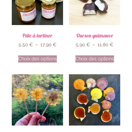
Pâte à tartiner
Ourson guimauve
5,50
€
–
17,90
€
5,90
€
–
11,80
€
Choix des options
Choix des options