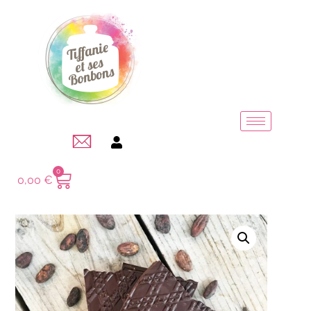
0
0,00
€