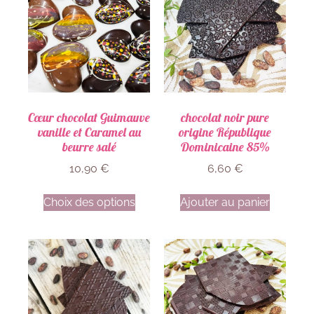
Cœur chocolat Guimauve
chocolat noir pure
vanille et Caramel au
origine République
beurre salé
Dominicaine 85%
10,90
€
6,60
€
Choix des options
Ajouter au panier