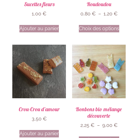
Sucettes fleurs
Roudoudou
1,00
€
0,80
€
–
1,20
€
Ajouter au panier
Choix des options
Crou-Crou d’amour
Bonbons bio mélange
découverte
3,50
€
2,25
€
–
9,00
€
Ajouter au panier