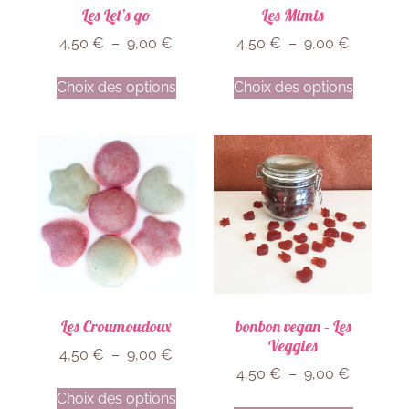
Les Let’s go
Les Mimis
4,50
€
–
9,00
€
4,50
€
–
9,00
€
Choix des options
Choix des options
Les Croumoudoux
bonbon vegan – Les
Veggies
4,50
€
–
9,00
€
4,50
€
–
9,00
€
Choix des options