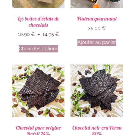
Les boîtes d’éclats de
Plateau gourmand
chocolats
35,00
€
10,90
€
–
14,95
€
Ajouter au panier
Choix des options
Chocolat pure origine
Chocolat noir cru Pérou
Brésil 74%
80%