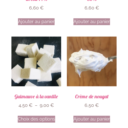
6,60
€
6,60
€
Ajouter au panier
Ajouter au panier
Guimauve à la vanille
Crème de nougat
4,50
€
–
9,00
€
6,50
€
Choix des options
Ajouter au panier