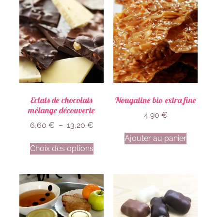
Eclats de chocolats
Nougatine bio extra fine
mélange découverte
4,90
€
6,60
€
–
13,20
€
Ajouter au panier
Choix des options