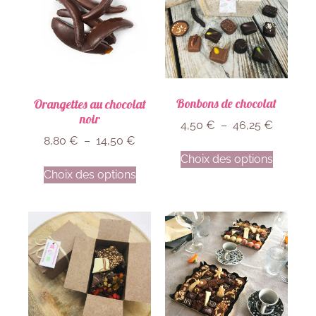
Bonbons de chocolat
Orangettes au chocolat
noir
4,50
€
–
46,25
€
8,80
€
–
14,50
€
Choix des options
Choix des options